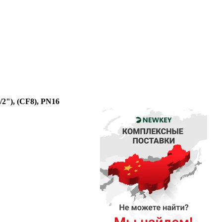
2"), (CF8), PN16