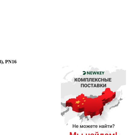
8), PN16