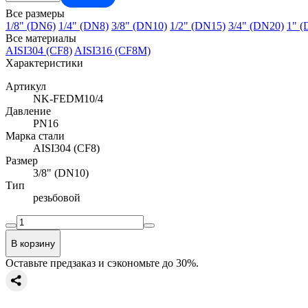
Все размеры
1/8" (DN6)
1/4" (DN8)
3/8" (DN10)
1/2" (DN15)
3/4" (DN20)
1" (
Все материалы
AISI304 (CF8)
AISI316 (CF8M)
Характеристики
Артикул
NK-FEDM10/4
Давление
PN16
Марка стали
AISI304 (CF8)
Размер
3/8" (DN10)
Тип
резьбовой
В корзину
Оставьте предзаказ и сэкономьте до 30%.