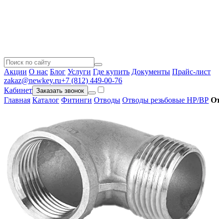
Акции
О нас
Блог
Услуги
Где купить
Документы
Прайс-лист
zakaz@newkey.ru
+7 (812) 449-00-76
Кабинет
Заказать звонок
Главная
Каталог
Фитинги
Отводы
Отводы резьбовые НР/ВР
От