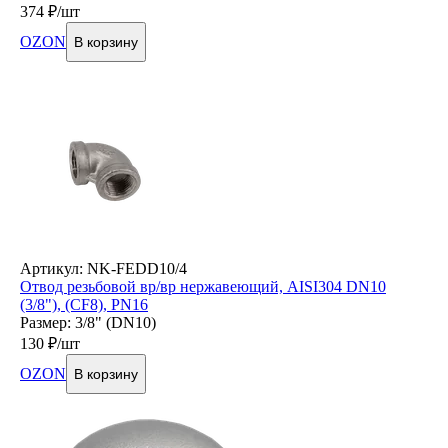
374
₽/шт
OZON
В корзину
Артикул: NK-FEDD10/4
Отвод резьбовой вр/вр нержавеющий, AISI304 DN10
(3/8"), (CF8), PN16
Размер: 3/8" (DN10)
130
₽/шт
OZON
В корзину