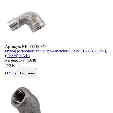
Артикул: NK-FEDM8/6
Отвод резьбовой вр/нр нержавеющий, AISI316 DN8 (1/4"),
(CF8M), PN16
Размер: 1/4" (DN8)
173
₽/шт
OZON
В корзину