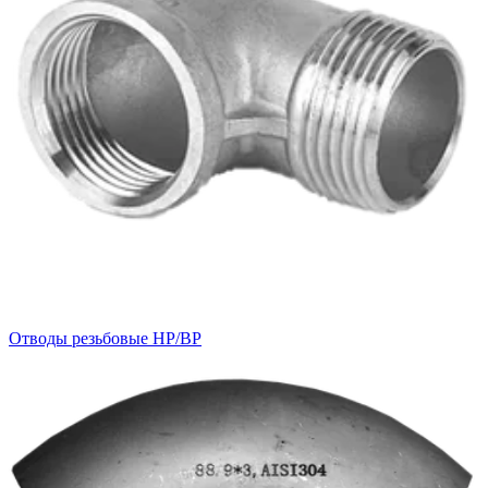
Отводы резьбовые НР/ВР