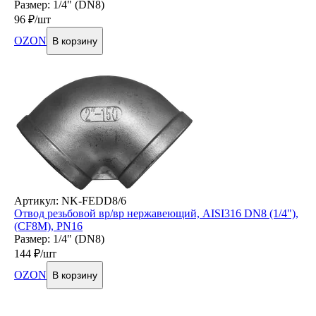
Размер: 1/4" (DN8)
96
₽/шт
OZON
В корзину
Артикул: NK-FEDD8/6
Отвод резьбовой вр/вр нержавеющий, AISI316 DN8 (1/4"),
(CF8M), PN16
Размер: 1/4" (DN8)
144
₽/шт
OZON
В корзину