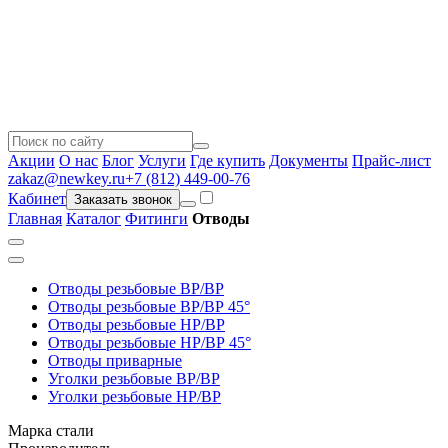
Акции
О нас
Блог
Услуги
Где купить
Документы
Прайс-лист
zakaz@newkey.ru
+7 (812) 449-00-76
Кабинет
Заказать звонок
Главная
Каталог
Фитинги
Отводы
Отводы резьбовые ВР/ВР
Отводы резьбовые ВР/ВР 45°
Отводы резьбовые НР/ВР
Отводы резьбовые НР/ВР 45°
Отводы приварные
Уголки резьбовые ВР/ВР
Уголки резьбовые НР/ВР
Марка стали