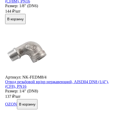
(CF8M), PN16
Размер: 1/8" (DN6)
144
₽/шт
В корзину
Артикул: NK-FEDM8/4
Отвод резьбовой вр/нр нержавеющий, AISI304 DN8 (1/4"),
(CF8), PN16
Размер: 1/4" (DN8)
137
₽/шт
OZON
В корзину