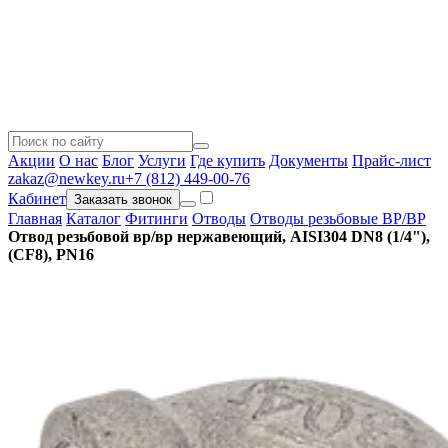
Акции
О нас
Блог
Услуги
Где купить
Документы
Прайс-лист
zakaz@newkey.ru
+7 (812) 449-00-76
Кабинет
Заказать звонок
Главная
Каталог
Фитинги
Отводы
Отводы резьбовые ВР/ВР
Отвод резьбовой вр/вр нержавеющий, AISI304 DN8 (1/4"),
(CF8), PN16