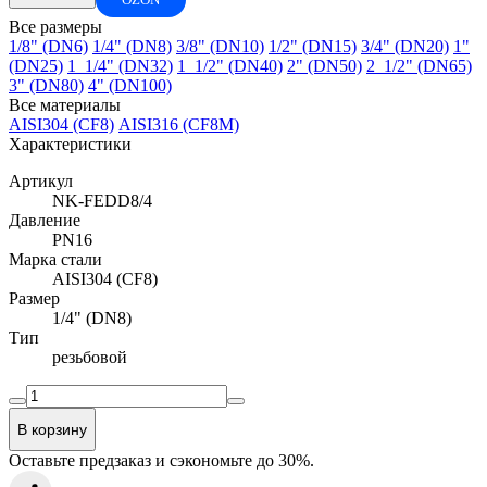
Все размеры
1/8" (DN6)
1/4" (DN8)
3/8" (DN10)
1/2" (DN15)
3/4" (DN20)
1"
(DN25)
1_1/4" (DN32)
1_1/2" (DN40)
2" (DN50)
2_1/2" (DN65)
3" (DN80)
4" (DN100)
Все материалы
AISI304 (CF8)
AISI316 (CF8M)
Характеристики
Артикул
NK-FEDD8/4
Давление
PN16
Марка стали
AISI304 (CF8)
Размер
1/4" (DN8)
Тип
резьбовой
В корзину
Оставьте предзаказ и сэкономьте до 30%.