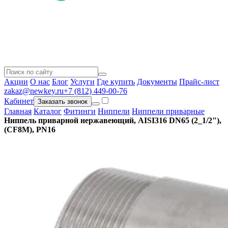
Акции
О нас
Блог
Услуги
Где купить
Документы
Прайс-лист
zakaz@newkey.ru
+7 (812) 449-00-76
Кабинет
Заказать звонок
Главная
Каталог
Фитинги
Ниппели
Ниппели приварные
Ниппель приварной нержавеющий, AISI316 DN65 (2_1/2"),
(CF8M), PN16