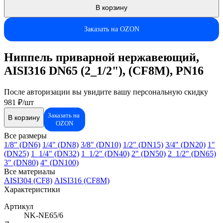
В корзину
Заказать на OZON
Ниппель приварной нержавеющий,
AISI316 DN65 (2_1/2"), (CF8M), PN16
После авторизации вы увидите вашу персональную скидку
981 ₽/шт
Заказать на
В корзину
OZON
Все размеры
1/8" (DN6)
1/4" (DN8)
3/8" (DN10)
1/2" (DN15)
3/4" (DN20)
1"
(DN25)
1_1/4" (DN32)
1_1/2" (DN40)
2" (DN50)
2_1/2" (DN65)
3" (DN80)
4" (DN100)
Все материалы
AISI304 (CF8)
AISI316 (CF8M)
Характеристики
Артикул
NK-NE65/6