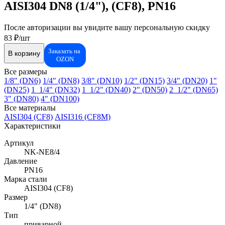
AISI304 DN8 (1/4"), (CF8), PN16
После авторизации вы увидите вашу персональную скидку
83 ₽/шт
Заказать на
В корзину
OZON
Все размеры
1/8" (DN6)
1/4" (DN8)
3/8" (DN10)
1/2" (DN15)
3/4" (DN20)
1"
(DN25)
1_1/4" (DN32)
1_1/2" (DN40)
2" (DN50)
2_1/2" (DN65)
3" (DN80)
4" (DN100)
Все материалы
AISI304 (CF8)
AISI316 (CF8M)
Характеристики
Артикул
NK-NE8/4
Давление
PN16
Марка стали
AISI304 (CF8)
Размер
1/4" (DN8)
Тип
приварной