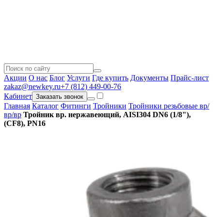
Акции
О нас
Блог
Услуги
Где купить
Документы
Прайс-лист
zakaz@newkey.ru
+7 (812) 449-00-76
Кабинет
Заказать звонок
Главная
Каталог
Фитинги
Тройники
Тройники резьбовые вр/
вр/вр
Тройник вр. нержавеющий, AISI304 DN6 (1/8"),
(CF8), PN16