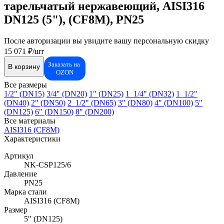
тарельчатый нержавеющий, AISI316
DN125 (5"), (CF8M), PN25
После авторизации вы увидите вашу персональную скидку
15 071 ₽/шт
Заказать на
В корзину
OZON
Все размеры
1/2" (DN15)
3/4" (DN20)
1" (DN25)
1_1/4" (DN32)
1_1/2"
(DN40)
2" (DN50)
2_1/2" (DN65)
3" (DN80)
4" (DN100)
5"
(DN125)
6" (DN150)
8" (DN200)
Все материалы
AISI316 (CF8M)
Характеристики
Артикул
NK-CSP125/6
Давление
PN25
Марка стали
AISI316 (CF8M)
Размер
5" (DN125)