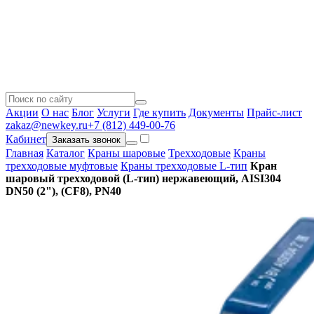
Акции
О нас
Блог
Услуги
Где купить
Документы
Прайс-лист
zakaz@newkey.ru
+7 (812) 449-00-76
Кабинет
Заказать звонок
Главная
Каталог
Краны шаровые
Трехходовые
Краны
трехходовые муфтовые
Краны трехходовые L-тип
Кран
шаровый трехходовой (L-тип) нержавеющий, AISI304
DN50 (2"), (CF8), PN40