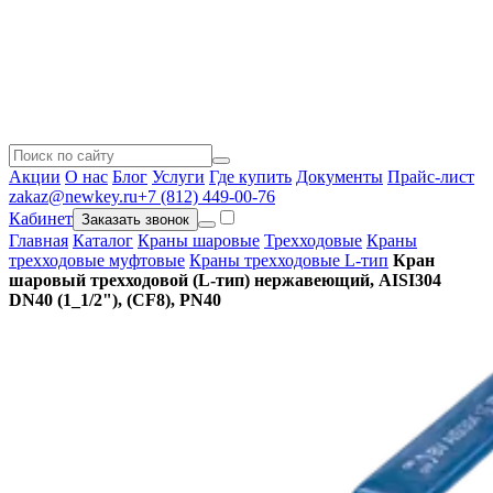
Акции
О нас
Блог
Услуги
Где купить
Документы
Прайс-лист
zakaz@newkey.ru
+7 (812) 449-00-76
Кабинет
Заказать звонок
Главная
Каталог
Краны шаровые
Трехходовые
Краны
трехходовые муфтовые
Краны трехходовые L-тип
Кран
шаровый трехходовой (L-тип) нержавеющий, AISI304
DN40 (1_1/2"), (CF8), PN40