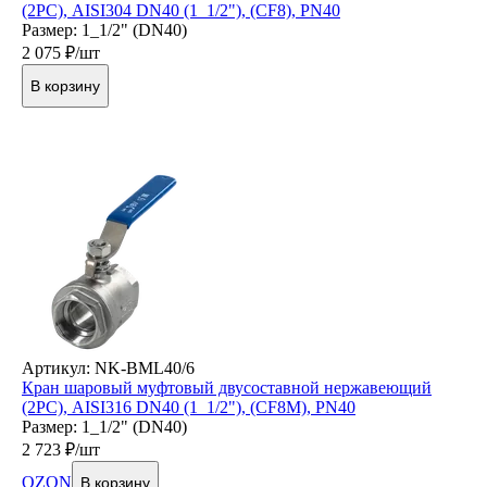
(2PC), AISI304 DN40 (1_1/2"), (CF8), PN40
Размер: 1_1/2" (DN40)
2 075
₽/шт
В корзину
Артикул: NK-BML40/6
Кран шаровый муфтовый двусоставной нержавеющий
(2PC), AISI316 DN40 (1_1/2"), (CF8M), PN40
Размер: 1_1/2" (DN40)
2 723
₽/шт
OZON
В корзину