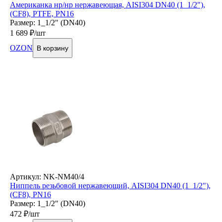
Американка нр/нр нержавеющая, AISI304 DN40 (1_1/2"),
(CF8), PTFE, PN16
Размер: 1_1/2" (DN40)
1 689
₽/шт
OZON
В корзину
Артикул: NK-NM40/4
Ниппель резьбовой нержавеющий, AISI304 DN40 (1_1/2"),
(CF8), PN16
Размер: 1_1/2" (DN40)
472
₽/шт