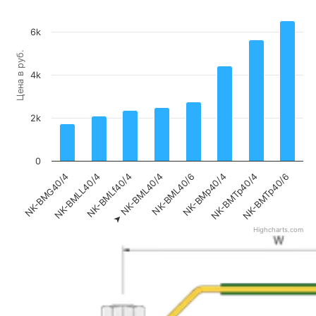
6k
Цена в руб.
4k
2k
0
NK-BMG40/4
NK-BMLL40/4
NK-BMLf40/4
NK-BML40/4
NK-BML40/6
NK-BMp40/4
NK-BMTp40/4
NK-BMTp40/6
➤
Highcharts.com