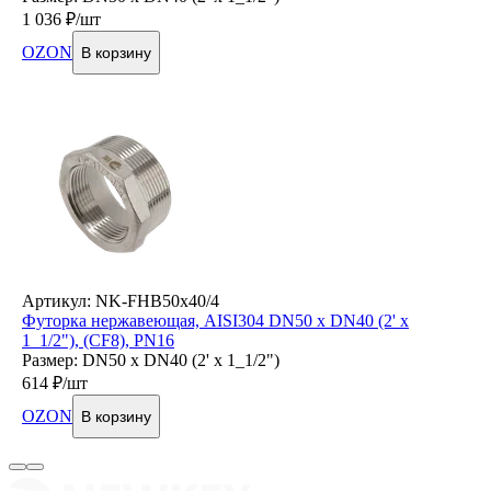
1 036
₽/шт
OZON
В корзину
Артикул: NK-FHB50x40/4
Футорка нержавеющая, AISI304 DN50 x DN40 (2' x
1_1/2"), (CF8), PN16
Размер: DN50 x DN40 (2' x 1_1/2")
614
₽/шт
OZON
В корзину