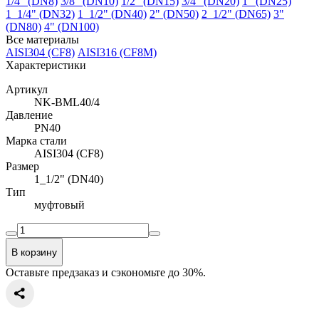
1/4" (DN8)
3/8" (DN10)
1/2" (DN15)
3/4" (DN20)
1" (DN25)
1_1/4" (DN32)
1_1/2" (DN40)
2" (DN50)
2_1/2" (DN65)
3"
(DN80)
4" (DN100)
Все материалы
AISI304 (CF8)
AISI316 (CF8M)
Характеристики
Артикул
NK-BML40/4
Давление
PN40
Марка стали
AISI304 (CF8)
Размер
1_1/2" (DN40)
Тип
муфтовый
В корзину
Оставьте предзаказ и сэкономьте до 30%.