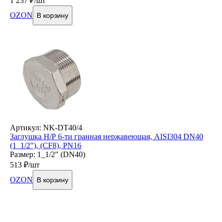
1 237
₽/шт
OZON
В корзину
Артикул: NK-DT40/4
Заглушка Н/Р 6-ти гранная нержавеющая, AISI304 DN40
(1_1/2"), (CF8), PN16
Размер: 1_1/2" (DN40)
513
₽/шт
OZON
В корзину