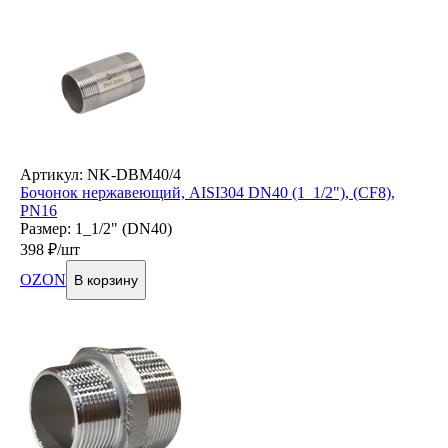
Артикул: NK-DBM40/4
Бочонок нержавеющий, AISI304 DN40 (1_1/2"), (CF8),
PN16
Размер: 1_1/2" (DN40)
398
₽/шт
OZON
В корзину