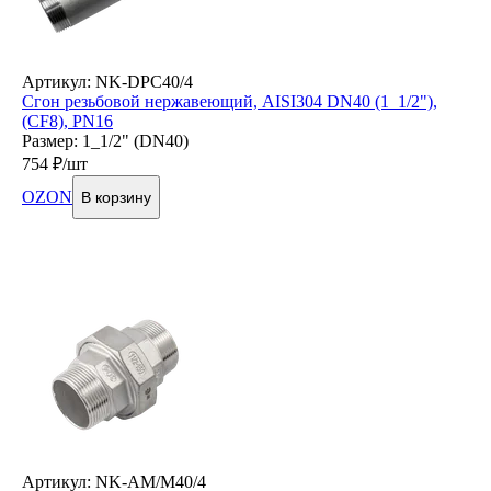
Артикул: NK-DPC40/4
Сгон резьбовой нержавеющий, AISI304 DN40 (1_1/2"),
(CF8), PN16
Размер: 1_1/2" (DN40)
754
₽/шт
OZON
В корзину
Артикул: NK-AM/M40/4