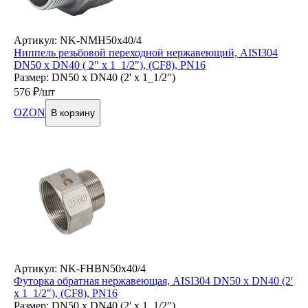
Артикул: NK-NMH50x40/4
Ниппель резьбовой переходной нержавеющий, AISI304
DN50 х DN40 ( 2" х 1_1/2"), (CF8), PN16
Размер: DN50 x DN40 (2' x 1_1/2")
576
₽/шт
OZON
В корзину
Артикул: NK-FHBN50x40/4
Футорка обратная нержавеющая, AISI304 DN50 x DN40 (2'
x 1_1/2"), (CF8), PN16
Размер: DN50 x DN40 (2' x 1_1/2")