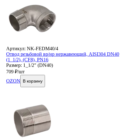
Артикул: NK-FEDM40/4
Отвод резьбовой вр/нр нержавеющий, AISI304 DN40
(1_1/2), (CF8), PN16
Размер: 1_1/2" (DN40)
709
₽/шт
OZON
В корзину