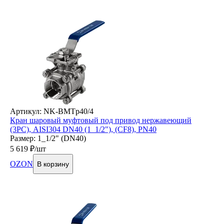
Артикул: NK-BMTp40/4
Кран шаровый муфтовый под привод нержавеющий
(3PC), AISI304 DN40 (1_1/2"), (CF8), PN40
Размер: 1_1/2" (DN40)
5 619
₽/шт
OZON
В корзину