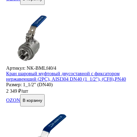
Артикул: NK-BMLf40/4
Кран шаровый муфтовый двусоставной с фиксатором
нержавеющий (2PC), AISI304 DN40 (1_1/2"), (CF8),PN40
Размер: 1_1/2" (DN40)
2 349
₽/шт
OZON
В корзину