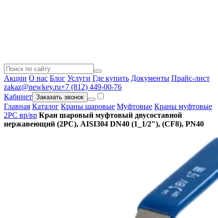
Акции
О нас
Блог
Услуги
Где купить
Документы
Прайс-лист
zakaz@newkey.ru
+7 (812) 449-00-76
Кабинет
Заказать звонок
Главная
Каталог
Краны шаровые
Муфтовые
Краны муфтовые
2PC вр/вр
Кран шаровый муфтовый двусоставной
нержавеющий (2PC), AISI304 DN40 (1_1/2"), (CF8), PN40