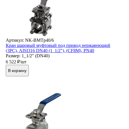
Артикул: NK-BMTp40/6
Кран шаровый муфтовый под привод нержавеющий
(3PC), AISI316 DN40 (1_1/2"), (CF8M), PN40
Размер: 1_1/2" (DN40)
6 522
₽/шт
В корзину