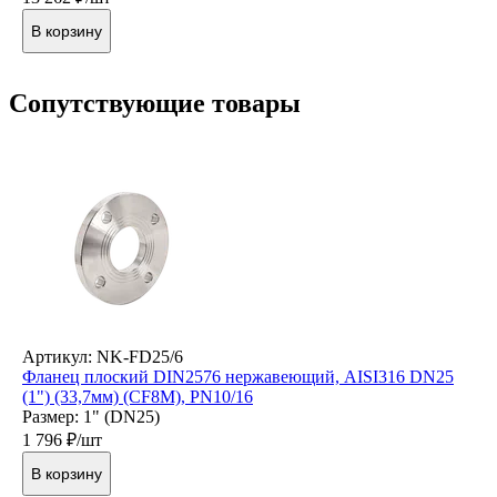
В корзину
Cопутствующие товары
Артикул: NK-FD25/6
Фланец плоский DIN2576 нержавеющий, AISI316 DN25
(1") (33,7мм) (CF8M), РN10/16
Размер: 1" (DN25)
1 796
₽/шт
В корзину