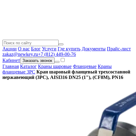
Акции
О нас
Блог
Услуги
Где купить
Документы
Прайс-лист
zakaz@newkey.ru
+7 (812) 449-00-76
Кабинет
Заказать звонок
Главная
Каталог
Краны шаровые
Фланцевые
Краны
фланцевые 3PC
Кран шаровый фланцевый трехсоставной
нержавеющий (3PC), AISI316 DN25 (1"), (CF8M), PN16