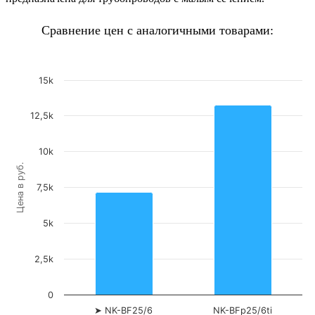
Сравнение цен с аналогичными товарами:
15k
12,5k
10k
Цена в руб.
7,5k
5k
2,5k
0
➤
NK-BF25/6
NK-BFp25/6ti