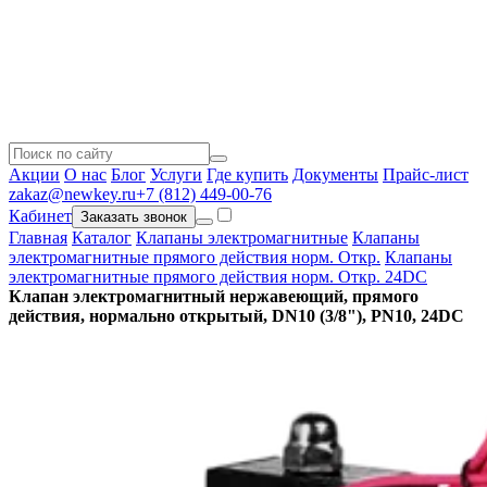
Акции
О нас
Блог
Услуги
Где купить
Документы
Прайс-лист
zakaz@newkey.ru
+7 (812) 449-00-76
Кабинет
Заказать звонок
Главная
Каталог
Клапаны электромагнитные
Клапаны
электромагнитные прямого действия норм. Откр.
Клапаны
электромагнитные прямого действия норм. Откр. 24DC
Клапан электромагнитный нержавеющий, прямого
действия, нормально открытый, DN10 (3/8"), PN10, 24DC