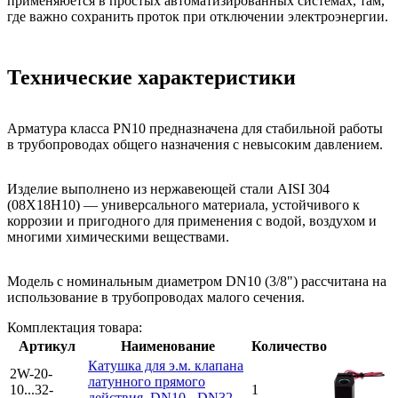
применяюется в простых автоматизированных системах, там,
где важно сохранить проток при отключении электроэнергии.
Технические характеристики
Арматура класса PN10 предназначена для стабильной работы
в трубопроводах общего назначения с невысоким давлением.
Изделие выполнено из нержавеющей стали AISI 304
(08Х18Н10) — универсального материала, устойчивого к
коррозии и пригодного для применения с водой, воздухом и
многими химическими веществами.
Модель с номинальным диаметром DN10 (3/8") рассчитана на
использование в трубопроводах малого сечения.
Комплектация товара:
Артикул
Наименование
Количество
Катушка для э.м. клапана
2W-20-
латунного прямого
10...32-
1
действия, DN10 - DN32