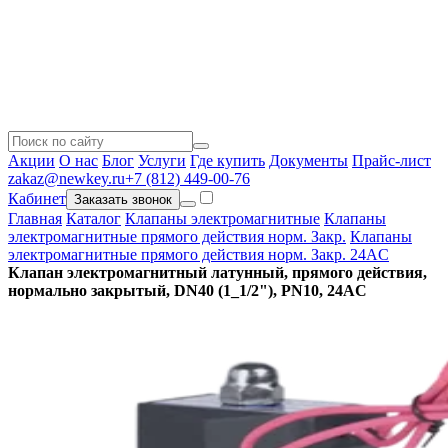
Акции
О нас
Блог
Услуги
Где купить
Документы
Прайс-лист
zakaz@newkey.ru
+7 (812) 449-00-76
Кабинет
Заказать звонок
Главная
Каталог
Клапаны электромагнитные
Клапаны
электромагнитные прямого действия норм. Закр.
Клапаны
электромагнитные прямого действия норм. Закр. 24AC
Клапан электромагнитный латунный, прямого действия,
нормально закрытый, DN40 (1_1/2"), PN10, 24AC