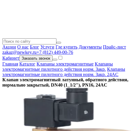
Акции
О нас
Блог
Услуги
Где купить
Документы
Прайс-лист
zakaz@newkey.ru
+7 (812) 449-00-76
Кабинет
Заказать звонок
Главная
Каталог
Клапаны электромагнитные
Клапаны
электромагнитные пилотного действия норм. Закр.
Клапаны
электромагнитные пилотного действия норм. Закр. 24AC
Клапан электромагнитный латунный, обратного действия,
нормально закрытый, DN40 (1_1/2"), PN16, 24AC