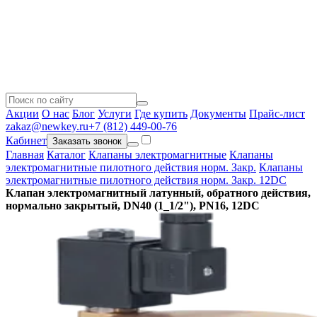
Акции
О нас
Блог
Услуги
Где купить
Документы
Прайс-лист
zakaz@newkey.ru
+7 (812) 449-00-76
Кабинет
Заказать звонок
Главная
Каталог
Клапаны электромагнитные
Клапаны
электромагнитные пилотного действия норм. Закр.
Клапаны
электромагнитные пилотного действия норм. Закр. 12DC
Клапан электромагнитный латунный, обратного действия,
нормально закрытый, DN40 (1_1/2"), PN16, 12DC