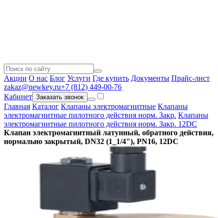
Акции
О нас
Блог
Услуги
Где купить
Документы
Прайс-лист
zakaz@newkey.ru
+7 (812) 449-00-76
Кабинет
Заказать звонок
Главная
Каталог
Клапаны электромагнитные
Клапаны
электромагнитные пилотного действия норм. Закр.
Клапаны
электромагнитные пилотного действия норм. Закр. 12DC
Клапан электромагнитный латунный, обратного действия,
нормально закрытый, DN32 (1_1/4"), PN16, 12DC