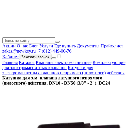
Акции
О нас
Блог
Услуги
Где купить
Документы
Прайс-лист
zakaz@newkey.ru
+7 (812) 449-00-76
Кабинет
Заказать звонок
Главная
Каталог
Клапаны электромагнитные
Комплектующие
для электромагнитных клапанов
Катушки для
электромагнитных клапанов непрямого (пилотного) действия
Катушка для э.м. клапана латунного непрямого
(пилотного) действия, DN10 - DN50 (3/8" - 2"), DC24