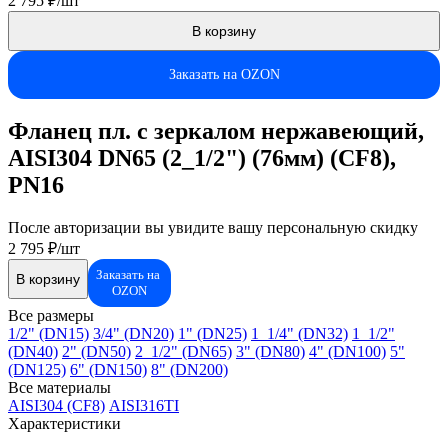
2 795 ₽/шт
В корзину
Заказать на OZON
Фланец пл. с зеркалом нержавеющий,
AISI304 DN65 (2_1/2") (76мм) (CF8),
РN16
После авторизации вы увидите вашу персональную скидку
2 795 ₽/шт
Заказать на
В корзину
OZON
Все размеры
1/2" (DN15)
3/4" (DN20)
1" (DN25)
1_1/4" (DN32)
1_1/2"
(DN40)
2" (DN50)
2_1/2" (DN65)
3" (DN80)
4" (DN100)
5"
(DN125)
6" (DN150)
8" (DN200)
Все материалы
AISI304 (CF8)
AISI316TI
Характеристики