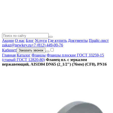
Акции
О нас
Блог
Услуги
Где купить
Документы
Прайс-лист
zakaz@newkey.ru
+7 (812) 449-00-76
Кабинет
Заказать звонок
Главная
Каталог
Фланцы
Фланцы плоские ГОСТ 33259-15
(старый ГОСТ 12820-80)
Фланец пл. с зеркалом
нержавеющий, AISI304 DN65 (2_1/2") (76мм) (CF8), РN16