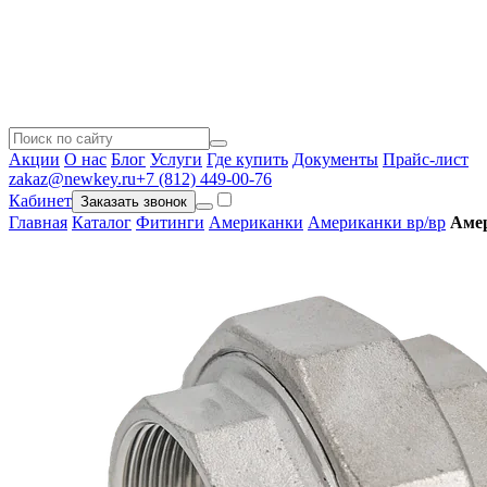
Акции
О нас
Блог
Услуги
Где купить
Документы
Прайс-лист
zakaz@newkey.ru
+7 (812) 449-00-76
Кабинет
Заказать звонок
Главная
Каталог
Фитинги
Американки
Американки вр/вр
Амер