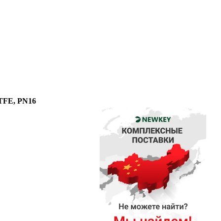
PTFE, PN16