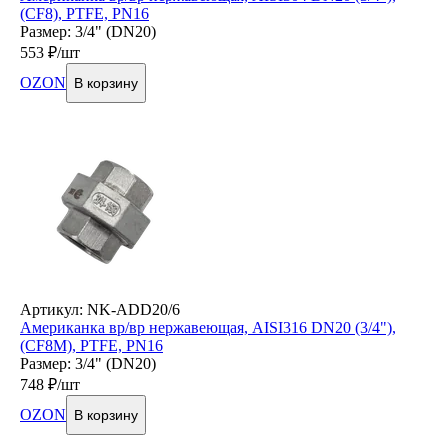
(CF8), PTFE, PN16
Размер: 3/4" (DN20)
553
₽/шт
OZON
В корзину
Артикул: NK-ADD20/6
Американка вр/вр нержавеющая, AISI316 DN20 (3/4"),
(CF8М), PTFE, PN16
Размер: 3/4" (DN20)
748
₽/шт
OZON
В корзину