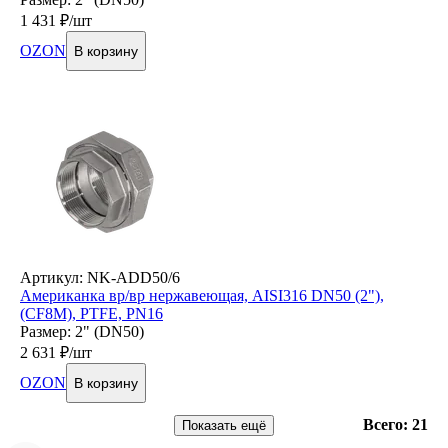
1 431
₽/шт
OZON
В корзину
Артикул: NK-ADD50/6
Американка вр/вр нержавеющая, AISI316 DN50 (2"),
(CF8М), PTFE, PN16
Размер: 2" (DN50)
2 631
₽/шт
OZON
В корзину
Всего: 21
Показать ещё