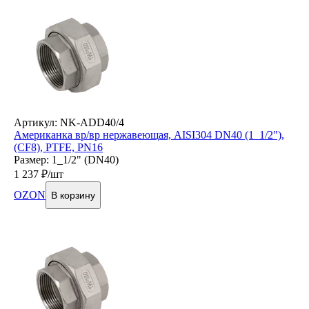
Артикул: NK-ADD40/4
Американка вр/вр нержавеющая, AISI304 DN40 (1_1/2"),
(CF8), PTFE, PN16
Размер: 1_1/2" (DN40)
1 237
₽/шт
OZON
В корзину