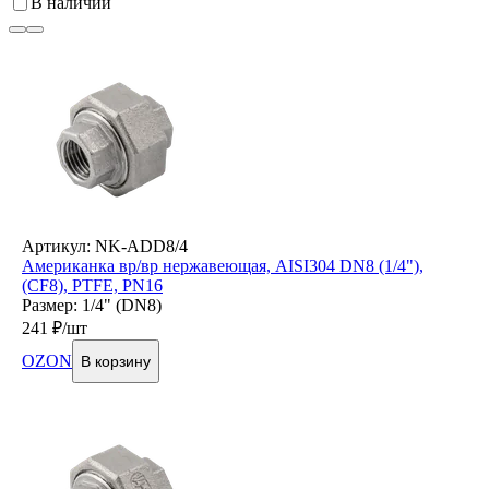
В наличии
Артикул: NK-ADD8/4
Американка вр/вр нержавеющая, AISI304 DN8 (1/4"),
(CF8), PTFE, PN16
Размер: 1/4" (DN8)
241
₽/шт
OZON
В корзину