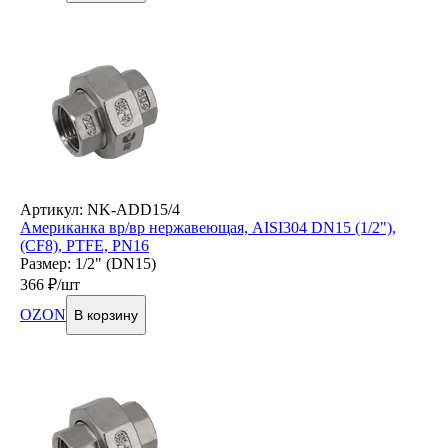
Артикул: NK-ADD15/4
Американка вр/вр нержавеющая, AISI304 DN15 (1/2"),
(CF8), PTFE, PN16
Размер: 1/2" (DN15)
366
₽/шт
OZON
В корзину