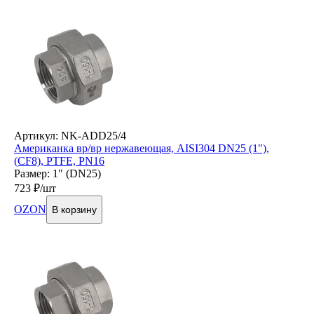
Артикул: NK-ADD25/4
Американка вр/вр нержавеющая, AISI304 DN25 (1"),
(CF8), PTFE, PN16
Размер: 1" (DN25)
723
₽/шт
OZON
В корзину