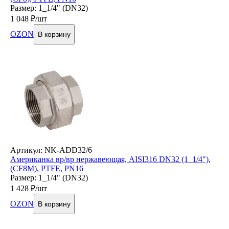
Размер: 1_1/4" (DN32)
1 048
₽/шт
OZON
В корзину
Артикул: NK-ADD32/6
Американка вр/вр нержавеющая, AISI316 DN32 (1_1/4"),
(CF8M), PTFE, PN16
Размер: 1_1/4" (DN32)
1 428
₽/шт
OZON
В корзину