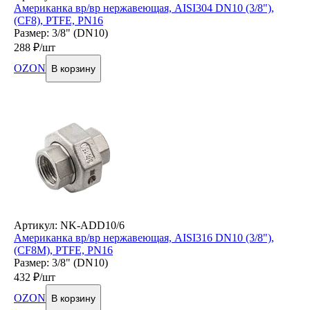
Американка вр/вр нержавеющая, AISI304 DN10 (3/8"),
(CF8), PTFE, PN16
Размер: 3/8" (DN10)
288
₽/шт
OZON
В корзину
Артикул: NK-ADD10/6
Американка вр/вр нержавеющая, AISI316 DN10 (3/8"),
(CF8M), PTFE, PN16
Размер: 3/8" (DN10)
432
₽/шт
OZON
В корзину