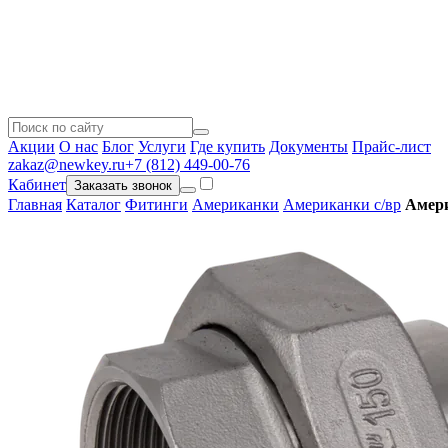
Акции
О нас
Блог
Услуги
Где купить
Документы
Прайс-лист
zakaz@newkey.ru
+7 (812) 449-00-76
Кабинет
Заказать звонок
Главная
Каталог
Фитинги
Американки
Американки с/вр
Амери