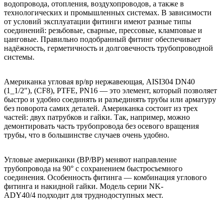
водопровода, отопления, воздухопроводов, а также в
технологических и промышленных системах. В зависимости
от условий эксплуатации фитинги имеют разные типы
соединений: резьбовые, сварные, прессовые, кламповые и
цанговые. Правильно подобранный фитинг обеспечивает
надёжность, герметичность и долговечность трубопроводной
системы.
Американка угловая вр/вр нержавеющая, AISI304 DN40
(1_1/2"), (CF8), PTFE, PN16 — это элемент, который позволяет
быстро и удобно соединять и разъединять трубы или арматуру
без поворота самих деталей. Американка состоит из трех
частей: двух патрубков и гайки. Так, например, можно
демонтировать часть трубопровода без осевого вращения
трубы, что в большинстве случаев очень удобно.
Угловые американки (ВР/ВР) меняют направление
трубопровода на 90° с сохранением быстросъемного
соединения. Особенность фитинга — комбинация углового
фитинга и накидной гайки. Модель серии NK-
ADY40/4 подходит для труднодоступных мест.