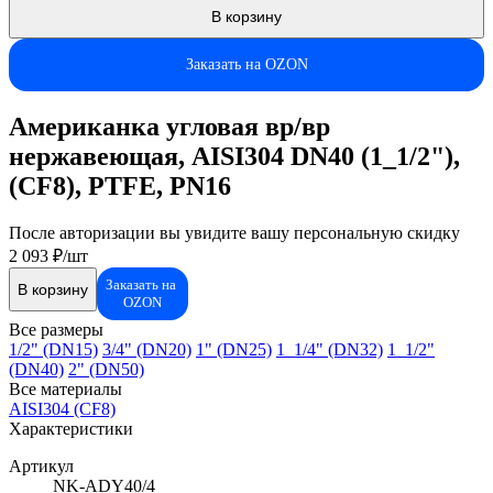
В корзину
Заказать на OZON
Американка угловая вр/вр
нержавеющая, AISI304 DN40 (1_1/2"),
(CF8), PTFE, PN16
После авторизации вы увидите вашу персональную скидку
2 093 ₽/шт
Заказать на
В корзину
OZON
Все размеры
1/2" (DN15)
3/4" (DN20)
1" (DN25)
1_1/4" (DN32)
1_1/2"
(DN40)
2" (DN50)
Все материалы
AISI304 (CF8)
Характеристики
Артикул
NK-ADY40/4