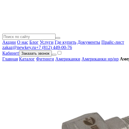
Акции
О нас
Блог
Услуги
Где купить
Документы
Прайс-лист
zakaz@newkey.ru
+7 (812) 449-00-76
Кабинет
Заказать звонок
Главная
Каталог
Фитинги
Американки
Американки нр/нр
Аме