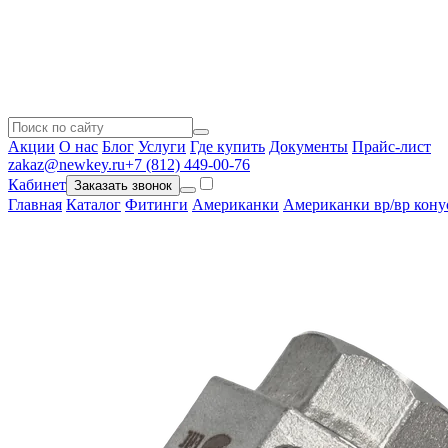
Акции
О нас
Блог
Услуги
Где купить
Документы
Прайс-лист
zakaz@newkey.ru
+7 (812) 449-00-76
Кабинет
Заказать звонок
Главная
Каталог
Фитинги
Американки
Американки вр/вр кон