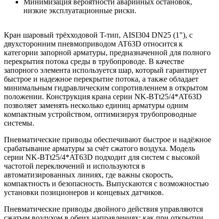
Минимизация вероятности аварийных остановок,
низкие эксплуатационные риски.
Кран шаровый трёхходовой T-тип, AISI304 DN25 (1"), с
двухсторонним пневмоприводом AT63D относится к
категории запорной арматуры, предназначенной для полного
перекрытия потока среды в трубопроводе. В качестве
запорного элемента используется шар, который гарантирует
быстрое и надежное перекрытие потока, а также обладает
минимальным гидравлическим сопротивлением в открытом
положении. Конструкция крана серии NK-BTt25/4*AT63D
позволяет заменять несколько единиц арматуры одним
компактным устройством, оптимизируя трубопроводные
системы.
Пневматические приводы обеспечивают быстрое и надёжное
срабатывание арматуры за счёт сжатого воздуха. Модель
серии NK-BTt25/4*AT63D подходит для систем с высокой
частотой переключений и используются в
автоматизированных линиях, где важны скорость,
компактность и безопасность. Выпускаются с возможностью
установки позиционеров и концевых датчиков.
Пневматические приводы двойного действия управляются
сжатым воздухом в обеих направлениях: как при открытии,