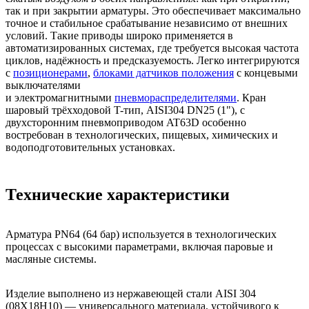
так и при закрытии арматуры. Это обеспечивает максимально
точное и стабильное срабатывание независимо от внешних
условий. Такие приводы широко применяется в
автоматизированных системах, где требуется высокая частота
циклов, надёжность и предсказуемость. Легко интегрируются
с
позиционерами
,
блоками датчиков положения
с концевыми
выключателями
и электромагнитными
пневмораспределителями
. Кран
шаровый трёхходовой T-тип, AISI304 DN25 (1"), с
двухсторонним пневмоприводом AT63D особенно
востребован в технологических, пищевых, химических и
водоподготовительных установках.
Технические характеристики
Арматура PN64 (64 бар) используется в технологических
процессах с высокими параметрами, включая паровые и
масляные системы.
Изделие выполнено из нержавеющей стали AISI 304
(08Х18Н10) — универсального материала, устойчивого к