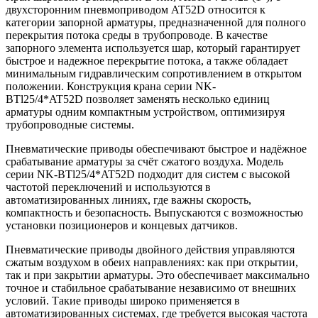
двухсторонним пневмоприводом AT52D относится к
категории запорной арматуры, предназначенной для полного
перекрытия потока среды в трубопроводе. В качестве
запорного элемента используется шар, который гарантирует
быстрое и надежное перекрытие потока, а также обладает
минимальным гидравлическим сопротивлением в открытом
положении. Конструкция крана серии NK-
BTl25/4*AT52D позволяет заменять несколько единиц
арматуры одним компактным устройством, оптимизируя
трубопроводные системы.
Пневматические приводы обеспечивают быстрое и надёжное
срабатывание арматуры за счёт сжатого воздуха. Модель
серии NK-BTl25/4*AT52D подходит для систем с высокой
частотой переключений и используются в
автоматизированных линиях, где важны скорость,
компактность и безопасность. Выпускаются с возможностью
установки позиционеров и концевых датчиков.
Пневматические приводы двойного действия управляются
сжатым воздухом в обеих направлениях: как при открытии,
так и при закрытии арматуры. Это обеспечивает максимально
точное и стабильное срабатывание независимо от внешних
условий. Такие приводы широко применяется в
автоматизированных системах, где требуется высокая частота