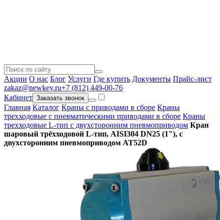
Акции
О нас
Блог
Услуги
Где купить
Документы
Прайс-лист
zakaz@newkey.ru
+7 (812) 449-00-76
Кабинет
Заказать звонок
Главная
Каталог
Краны с приводами в сборе
Краны
трехходовые с пневматическими приводами в сборе
Краны
трехходовые L-тип с двухсторонним пневмоприводом
Кран
шаровый трёхходовой L-тип, AISI304 DN25 (1"), с
двухсторонним пневмоприводом AT52D