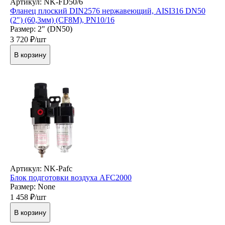
Артикул: NK-FD50/6
Фланец плоский DIN2576 нержавеющий, AISI316 DN50
(2") (60,3мм) (CF8M), РN10/16
Размер: 2" (DN50)
3 720
₽/шт
В корзину
Артикул: NK-Pafc
Блок подготовки воздуха AFC2000
Размер: None
1 458
₽/шт
В корзину