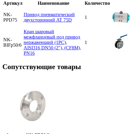
Артикул
Наименование
Количество
NK-
Привод пневматический
1
PPD75
двухсторонний AT 75D
Кран шаровый
межфланцевый под привод
NK-
нержавеющий (1PC),
1
BIFp50/6
AISI316 DN50 (2"), (CF8М),
PN16
Cопутствующие товары