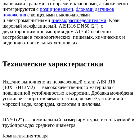
шаровыми кранами, затворами и клапанами, а также легко
интегрируются с
позиционерами
,
блоками датчиков
положения
с концевыми выключателями
и электромагнитными
пневмораспределителями
. Кран
шаровый межфланцевый, AISI316 DN50 (2"), с
двухсторонним пневмоприводом AT75D особенно
востребован в технологических, пищевых, химических и
водоподготовительных установках.
Технические характеристики
Изделие выполнено из нержавеющей стали AISI 316
(10Х17Н13М2) — высококачественного материала с
повышенной устойчивостью к коррозии. Добавка молибдена
усиливает сопротивляемость стали, делая её устойчивой к
морской воде, хлоридам, кислотам и щелочам.
DN50 (2") — номинальный размер арматуры, используемой в
трубопроводах среднего диаметра.
Комплектация товара: