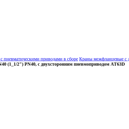
с пневматическими приводами в сборе
Краны межфланцевые с 
0 (1_1/2") PN40, с двухсторонним пневмоприводом AT63D