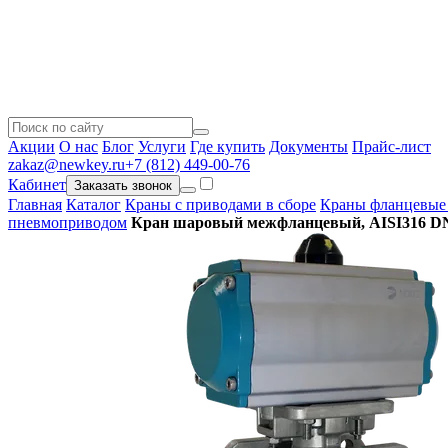
Акции
О нас
Блог
Услуги
Где купить
Документы
Прайс-лист
zakaz@newkey.ru
+7 (812) 449-00-76
Кабинет
Заказать звонок
Главная
Каталог
Краны с приводами в сборе
Краны фланцевые 
пневмоприводом
Кран шаровый межфланцевый, AISI316 DN4