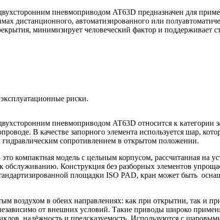
 двухсторонним пневмоприводом AT63D предназначен для прим
ах дистанционного, автоматизированного или полуавтоматиче
ерекрытия, минимизирует человеческий фактор и поддерживает с
 эксплуатационные риски.
двухсторонним пневмоприводом AT63D относится к категории з
проводе. В качестве запорного элемента используется шар, кот
м гидравлическим сопротивлением в открытом положении.
то компактная модель с цельным корпусом, рассчитанная на ус
 обслуживанию. Конструкция без разборных элементов упроща
 стандартизированной площадки ISO PAD, кран может быть осн
м воздухом в обеих направлениях: как при открытии, так и пр
независимо от внешних условий. Такие приводы широко применя
циклов, надёжность и предсказуемость. Используются с шаровым