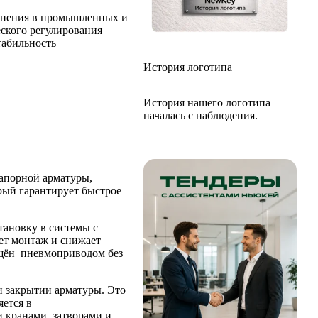
енения в промышленных и
ского регулирования
табильность
История логотипа
История нашего логотипа
началась с наблюдения.
апорной арматуры,
орый гарантирует быстрое
тановку в системы с
ет монтаж и снижает
ащён пневмоприводом без
и закрытии арматуры. Это
ется в
и кранами, затворами и