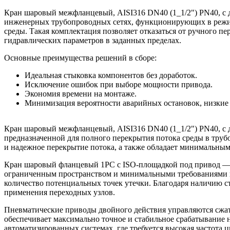
Кран шаровый межфланцевый, AISI316 DN40 (1_1/2") PN40, с
инженерных трубопроводных сетях, функционирующих в режим
среды. Такая комплектация позволяет отказаться от ручного п
гидравлических параметров в заданных пределах.
Основные преимущества решений в сборе:
Идеальная стыковка компонентов без доработок.
Исключение ошибок при выборе мощности привода.
Экономия времени на монтаже.
Минимизация вероятности аварийных остановок, низкие
Кран шаровый межфланцевый, AISI316 DN40 (1_1/2") PN40, с 
предназначенной для полного перекрытия потока среды в трубо
и надежное перекрытие потока, а также обладает минимальны
Кран шаровый фланцевый 1PC с ISO-площадкой под привод — э
ограниченным пространством и минимальными требованиями к
количество потенциальных точек утечки. Благодаря наличию
применения переходных узлов.
Пневматические приводы двойного действия управляются сжаты
обеспечивает максимально точное и стабильное срабатывание 
автоматизированных системах, где требуется высокая частота 