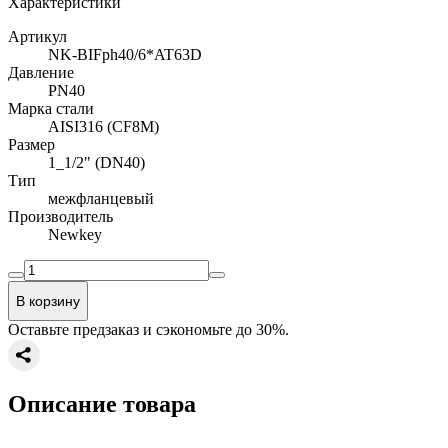
Характеристики
Артикул
NK-BIFph40/6*AT63D
Давление
PN40
Марка стали
AISI316 (CF8M)
Размер
1_1/2" (DN40)
Тип
межфланцевый
Производитель
Newkey
В корзину
Оставьте предзаказ и сэкономьте до 30%.
Описание товара