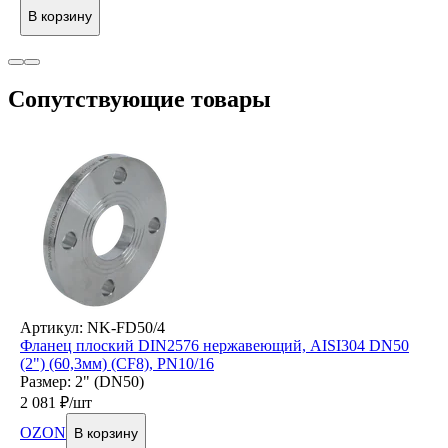
В корзину
Cопутствующие товары
Артикул: NK-FD50/4
Фланец плоский DIN2576 нержавеющий, AISI304 DN50
(2") (60,3мм) (CF8), РN10/16
Размер: 2" (DN50)
2 081
₽/шт
OZON
В корзину