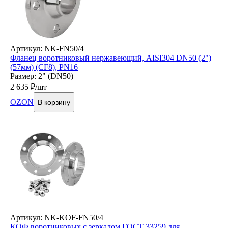
Артикул: NK-FN50/4
Фланец воротниковый нержавеющий, AISI304 DN50 (2")
(57мм) (CF8), РN16
Размер: 2" (DN50)
2 635
₽/шт
OZON
В корзину
Артикул: NK-KOF-FN50/4
КОФ воротниковых с зеркалом ГОСТ 33259 для