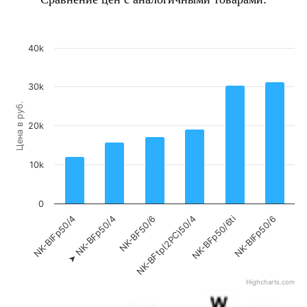
40k
30k
Цена в руб.
20k
10k
0
NK-BIFp50/4
NK-BFp50/4
NK-BF50/6
NK-BFtp(2PC)50/4
NK-BFp50/6ti
NK-BIFp50/6
➤
Highcharts.com