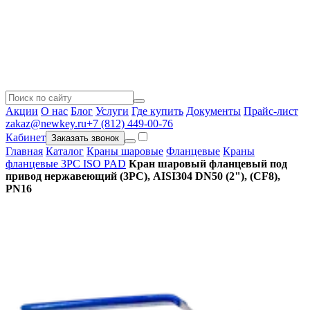
Акции
О нас
Блог
Услуги
Где купить
Документы
Прайс-лист
zakaz@newkey.ru
+7 (812) 449-00-76
Кабинет
Заказать звонок
Главная
Каталог
Краны шаровые
Фланцевые
Краны
фланцевые 3PC ISO PAD
Кран шаровый фланцевый под
привод нержавеющий (3PC), AISI304 DN50 (2"), (CF8),
PN16