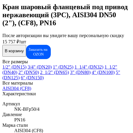
Кран шаровый фланцевый под привод
нержавеющий (3PC), AISI304 DN50
(2"), (CF8), PN16
После авторизации вы увидите вашу персональную скидку
15 757 ₽/шт
Заказать на
В корзину
OZON
Все размеры
1/2" (DN15)
3/4" (DN20)
1" (DN25)
1_1/4" (DN32)
1_1/2"
(DN40)
2" (DN50)
2_1/2" (DN65)
3" (DN80)
4" (DN100)
5"
(DN125)
6" (DN150)
Все материалы
AISI304 (CF8)
Характеристики
Артикул
NK-BFp50/4
Давление
PN16
Марка стали
AISI304 (CF8)