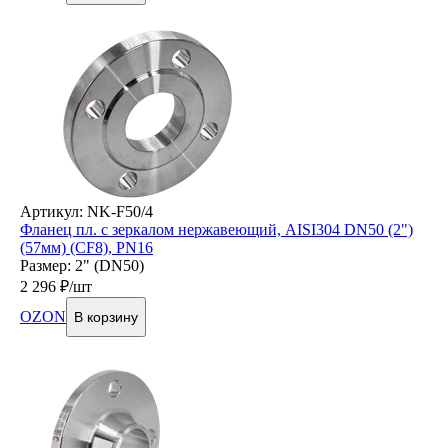
Артикул: NK-F50/4
Фланец пл. с зеркалом нержавеющий, AISI304 DN50 (2")
(57мм) (CF8), РN16
Размер: 2" (DN50)
2 296
₽/шт
OZON
В корзину