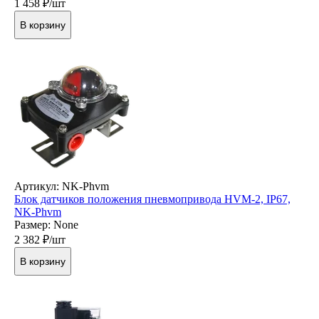
1 458
₽/шт
В корзину
Артикул: NK-Phvm
Блок датчиков положения пневмопривода HVM-2, IP67,
NK-Phvm
Размер: None
2 382
₽/шт
В корзину