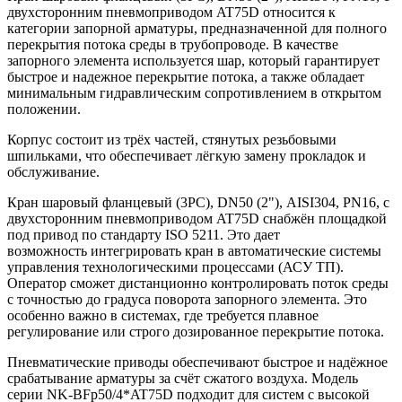
двухсторонним пневмоприводом AT75D относится к
категории запорной арматуры, предназначенной для полного
перекрытия потока среды в трубопроводе. В качестве
запорного элемента используется шар, который гарантирует
быстрое и надежное перекрытие потока, а также обладает
минимальным гидравлическим сопротивлением в открытом
положении.
Корпус состоит из трёх частей, стянутых резьбовыми
шпильками, что обеспечивает лёгкую замену прокладок и
обслуживание.
Кран шаровый фланцевый (3PC), DN50 (2"), AISI304, PN16, с
двухсторонним пневмоприводом AT75D снабжён площадкой
под привод по стандарту ISO 5211. Это дает
возможность интегрировать кран в автоматические системы
управления технологическими процессами (АСУ ТП).
Оператор сможет дистанционно контролировать поток среды
с точностью до градуса поворота запорного элемента. Это
особенно важно в системах, где требуется плавное
регулирование или строго дозированное перекрытие потока.
Пневматические приводы обеспечивают быстрое и надёжное
срабатывание арматуры за счёт сжатого воздуха. Модель
серии NK-BFp50/4*AT75D подходит для систем с высокой