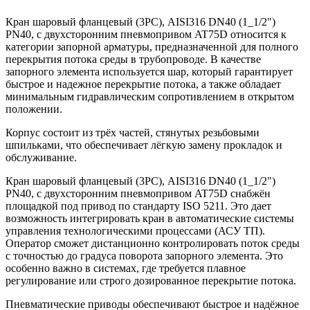
Кран шаровый фланцевый (3PC), AISI316 DN40 (1_1/2")
PN40, с двухсторонним пневмопривом AT75D относится к
категории запорной арматуры, предназначенной для полного
перекрытия потока среды в трубопроводе. В качестве
запорного элемента используется шар, который гарантирует
быстрое и надежное перекрытие потока, а также обладает
минимальным гидравлическим сопротивлением в открытом
положении.
Корпус состоит из трёх частей, стянутых резьбовыми
шпильками, что обеспечивает лёгкую замену прокладок и
обслуживание.
Кран шаровый фланцевый (3PC), AISI316 DN40 (1_1/2")
PN40, с двухсторонним пневмопривом AT75D снабжён
площадкой под привод по стандарту ISO 5211. Это дает
возможность интегрировать кран в автоматические системы
управления технологическими процессами (АСУ ТП).
Оператор сможет дистанционно контролировать поток среды
с точностью до градуса поворота запорного элемента. Это
особенно важно в системах, где требуется плавное
регулирование или строго дозированное перекрытие потока.
Пневматические приводы обеспечивают быстрое и надёжное