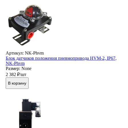
Артикул: NK-Phvm
Блок датчиков положения пневмопривода HVM-2, IP67,
NK-Phvm
Размер: None
2 382
₽/шт
В корзину