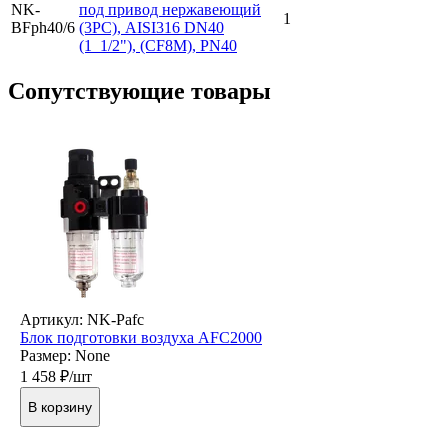
NK-
под привод нержавеющий
1
BFph40/6
(3PC), AISI316 DN40
(1_1/2"), (CF8M), PN40
Cопутствующие товары
Артикул: NK-Pafc
Блок подготовки воздуха AFC2000
Размер: None
1 458
₽/шт
В корзину