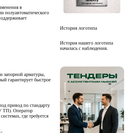
именения в
и полуавтоматического
 поддерживает
История логотипа
История нашего логотипа
началась с наблюдения.
и запорной арматуры,
орый гарантирует быстрое
од привод по стандарту
У ТП). Оператор
системах, где требуется
K-