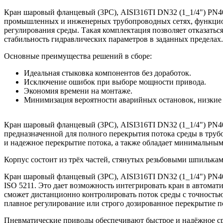
Кран шаровый фланцевый (3PC), AISI316TI DN32 (1_1/4") PN4
промышленных и инженерных трубопроводных сетях, функцио
регулирования среды. Такая комплектация позволяет отказать
стабильность гидравлических параметров в заданных пределах.
Основные преимущества решений в сборе:
Идеальная стыковка компонентов без доработок.
Исключение ошибок при выборе мощности привода.
Экономия времени на монтаже.
Минимизация вероятности аварийных остановок, низкие
Кран шаровый фланцевый (3PC), AISI316TI DN32 (1_1/4") PN4
предназначенной для полного перекрытия потока среды в трубо
и надежное перекрытие потока, а также обладает минимальны
Корпус состоит из трёх частей, стянутых резьбовыми шпилькам
Кран шаровый фланцевый (3PC), AISI316TI DN32 (1_1/4") PN4
ISO 5211. Это дает возможность интегрировать кран в автома
сможет дистанционно контролировать поток среды с точностью 
плавное регулирование или строго дозированное перекрытие п
Пневматические приводы обеспечивают быстрое и надёжное ср