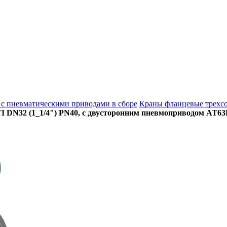
с пневматическими приводами в сборе
Краны фланцевые трехсо
I DN32 (1_1/4") PN40, с двусторонним пневмоприводом AT6