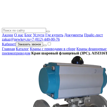
Акции
О нас
Блог
Услуги
Где купить
Документы
Прайс-лист
zakaz@newkey.ru
+7 (812) 449-00-76
Кабинет
Заказать звонок
Главная
Каталог
Краны с приводами в сборе
Краны фланцевые 
пневмоприводом
Кран шаровый фланцевый (3PC), AISI316T