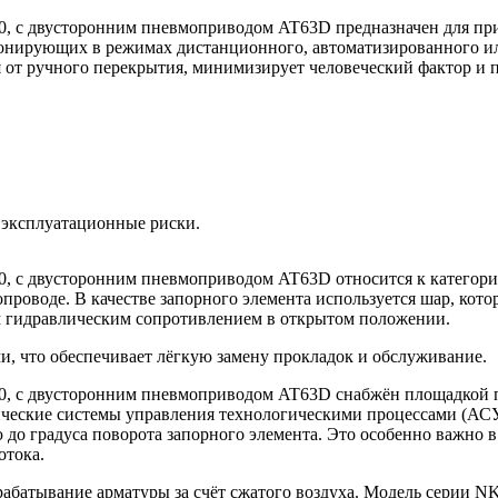
0, с двусторонним пневмоприводом AT63D предназначен для пр
нирующих в режимах дистанционного, автоматизированного ил
ся от ручного перекрытия, минимизирует человеческий фактор и
 эксплуатационные риски.
0, с двусторонним пневмоприводом AT63D относится к категори
проводе. В качестве запорного элемента используется шар, кот
м гидравлическим сопротивлением в открытом положении.
и, что обеспечивает лёгкую замену прокладок и обслуживание.
0, с двусторонним пневмоприводом AT63D снабжён площадкой п
тические системы управления технологическими процессами (АС
до градуса поворота запорного элемента. Это особенно важно в 
отока.
абатывание арматуры за счёт сжатого воздуха. Модель серии N