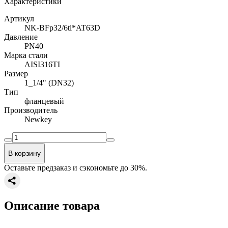
Характеристики
Артикул
NK-BFp32/6ti*AT63D
Давление
PN40
Марка стали
AISI316TI
Размер
1_1/4" (DN32)
Тип
фланцевый
Производитель
Newkey
В корзину
Оставьте предзаказ и сэкономьте до 30%.
Описание товара