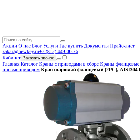
Акции
О нас
Блог
Услуги
Где купить
Документы
Прайс-лист
zakaz@newkey.ru
+7 (812) 449-00-76
Кабинет
Заказать звонок
Главная
Каталог
Краны с приводами в сборе
Краны фланцевые 
пневмоприводом
Кран шаровый фланцевый (2PC), AISI304 