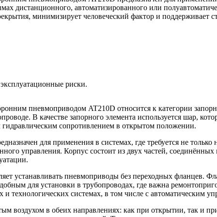
ах дистанционного, автоматизированного или полуавтоматиче
ерекрытия, минимизирует человеческий фактор и поддерживает с
 эксплуатационные риски.
торонним пневмоприводом AT210D относится к категории запорн
проводе. В качестве запорного элемента используется шар, кот
м гидравлическим сопротивлением в открытом положении.
назначен для применения в системах, где требуется не только
ного управления. Корпус состоит из двух частей, соединённых 
уатации.
ляет устанавливать пневмоприводы без переходных фланцев. Ф
добным для установки в трубопроводах, где важна ремонтоприг
 и технологических системах, в том числе с автоматическим уп
м воздухом в обеих направлениях: как при открытии, так и пр