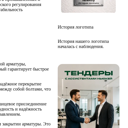
ского регулирования
табильность
История логотипа
История нашего логотипа
началась с наблюдения.
ой арматуры,
орый гарантирует быстрое
 надёжное перекрытие
между собой болтами, что
ланцевое присоединение
одность и надёжность
равлением.
и закрытии арматуры. Это