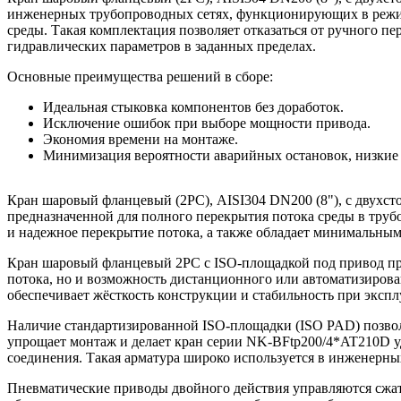
инженерных трубопроводных сетях, функционирующих в режим
среды. Такая комплектация позволяет отказаться от ручного п
гидравлических параметров в заданных пределах.
Основные преимущества решений в сборе:
Идеальная стыковка компонентов без доработок.
Исключение ошибок при выборе мощности привода.
Экономия времени на монтаже.
Минимизация вероятности аварийных остановок, низкие
Кран шаровый фланцевый (2PC), AISI304 DN200 (8"), с двухс
предназначенной для полного перекрытия потока среды в трубо
и надежное перекрытие потока, а также обладает минимальны
Кран шаровый фланцевый 2PC с ISO-площадкой под привод пред
потока, но и возможность дистанционного или автоматизирован
обеспечивает жёсткость конструкции и стабильность при экспл
Наличие стандартизированной ISO-площадки (ISO PAD) позво
упрощает монтаж и делает кран серии NK-BFtp200/4*AT210D у
соединения. Такая арматура широко используется в инженерных
Пневматические приводы двойного действия управляются сжаты