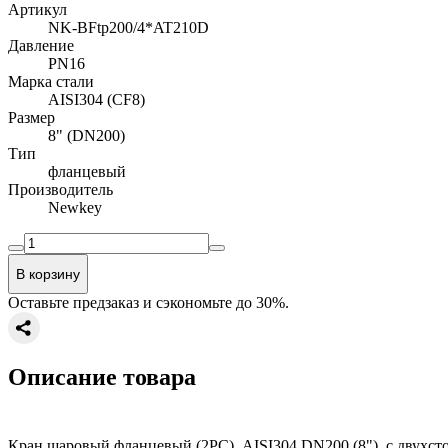
Артикул
NK-BFtp200/4*AT210D
Давление
PN16
Марка стали
AISI304 (CF8)
Размер
8" (DN200)
Тип
фланцевый
Производитель
Newkey
В корзину
Оставьте предзаказ и сэкономьте до 30%.
Описание товара
Кран шаровый фланцевый (2PC), AISI304 DN200 (8"), с двух