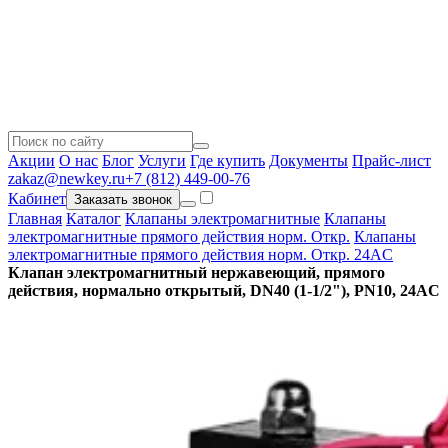
Акции
О нас
Блог
Услуги
Где купить
Документы
Прайс-лист
zakaz@newkey.ru
+7 (812) 449-00-76
Кабинет
Заказать звонок
Главная
Каталог
Клапаны электромагнитные
Клапаны
электромагнитные прямого действия норм. Откр.
Клапаны
электромагнитные прямого действия норм. Откр. 24AC
Клапан электромагнитный нержавеющий, прямого
действия, нормально открытый, DN40 (1-1/2"), PN10, 24AC