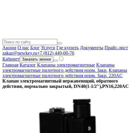
Акции
О нас
Блог
Услуги
Где купить
Документы
Прайс-лист
zakaz@newkey.ru
+7 (812) 449-00-76
Кабинет
Заказать звонок
Главная
Каталог
Клапаны электромагнитные
Клапаны
электромагнитные пилотного действия норм. Закр.
Клапаны
электромагнитные пилотного действия норм. Закр. 220AC
Клапан электромагнитный нержавеющий, обратного
действия, нормально закрытый, DN40(1-1/2"),PN16,220AC