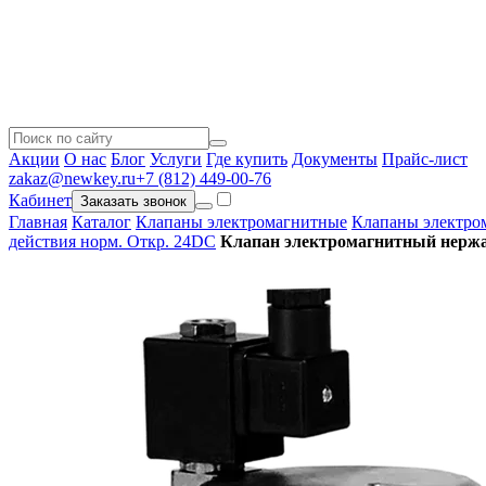
Акции
О нас
Блог
Услуги
Где купить
Документы
Прайс-лист
zakaz@newkey.ru
+7 (812) 449-00-76
Кабинет
Заказать звонок
Главная
Каталог
Клапаны электромагнитные
Клапаны электром
действия норм. Откр. 24DC
Клапан электромагнитный нержа