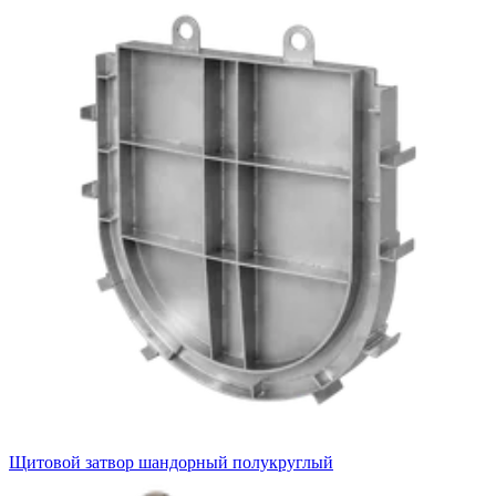
Щитовой затвор шандорный полукруглый