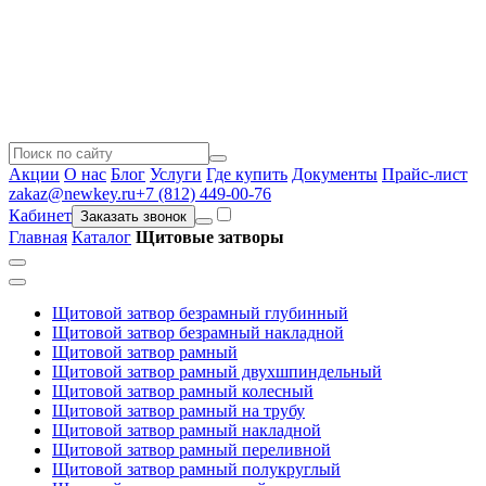
Акции
О нас
Блог
Услуги
Где купить
Документы
Прайс-лист
zakaz@newkey.ru
+7 (812) 449-00-76
Кабинет
Заказать звонок
Главная
Каталог
Щитовые затворы
Щитовой затвор безрамный глубинный
Щитовой затвор безрамный накладной
Щитовой затвор рамный
Щитовой затвор рамный двухшпиндельный
Щитовой затвор рамный колесный
Щитовой затвор рамный на трубу
Щитовой затвор рамный накладной
Щитовой затвор рамный переливной
Щитовой затвор рамный полукруглый