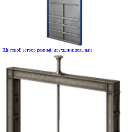
Щитовой затвор рамный двухшпиндельный