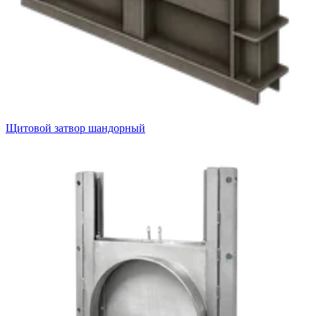
Щитовой затвор шандорный