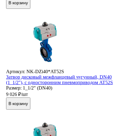
В корзину
Артикул: NK-DZi40*AT52S
Затвор дисковый межфланцевый чугунный, DN40
(1_1/2"), с односторонним пневмоприводом AT52S
Размер: 1_1/2" (DN40)
9 026
₽/шт
В корзину