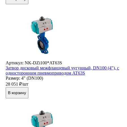
Артикул: NK-DZi100*AT63S
Затвор дисковый межфланцевый чугунный, DN100 (4"), с
односторонним пневмоприводом AT63S
Размер: 4" (DN100)
28 051
₽/шт
В корзину