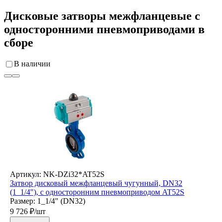
Дисковые затворы межфланцевые c
односторонними пневмоприводами в
сборе
В наличии
Артикул: NK-DZi32*AT52S
Затвор дисковый межфланцевый чугунный, DN32
(1_1/4"), с односторонним пневмоприводом AT52S
Размер: 1_1/4" (DN32)
9 726
₽/шт