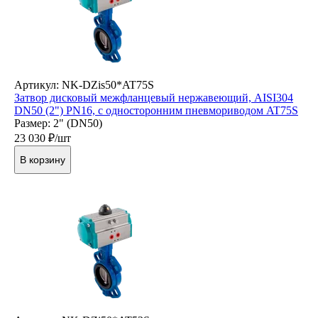
Артикул: NK-DZis50*AT75S
Затвор дисковый межфланцевый нержавеющий, AISI304
DN50 (2") PN16, с односторонним пневмориводом AT75S
Размер: 2" (DN50)
23 030
₽/шт
В корзину