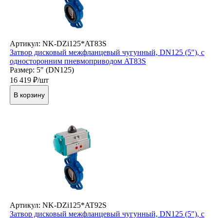
Артикул: NK-DZi125*AT83S
Затвор дисковый межфланцевый чугунный, DN125 (5"), с
односторонним пневмоприводом AT83S
Размер: 5" (DN125)
16 419
₽/шт
В корзину
Артикул: NK-DZi125*AT92S
Затвор дисковый межфланцевый чугунный, DN125 (5"), с