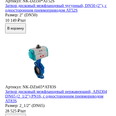
Артикул: NK-DZi50*AT52S
Затвор дисковый межфланцевый чугунный, DN50 (2"), с
односторонним пневмоприводом AT52S
Размер: 2" (DN50)
10 149
₽/шт
В корзину
Артикул: NK-DZis65*AT83S
Затвор дисковый межфланцевый нержавеющий, AISI304
DN65 (2_1/2") PN16, с односторонним пневмориводом
AT83S
Размер: 2_1/2" (DN65)
28 525
₽/шт