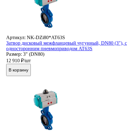
Артикул: NK-DZi80*AT63S
Затвор дисковый межфланцевый чугунный, DN80 (3"), с
односторонним пневмоприводом AT63S
Размер: 3" (DN80)
12 910
₽/шт
В корзину