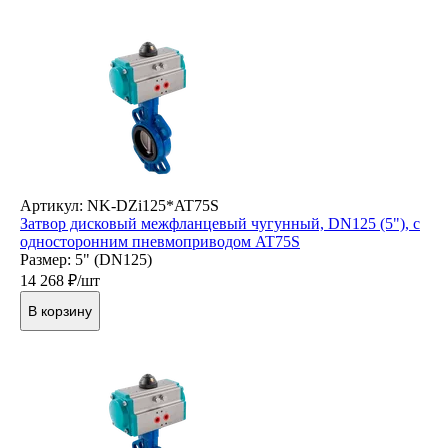
Артикул: NK-DZi125*AT75S
Затвор дисковый межфланцевый чугунный, DN125 (5"), с
односторонним пневмоприводом AT75S
Размер: 5" (DN125)
14 268
₽/шт
В корзину