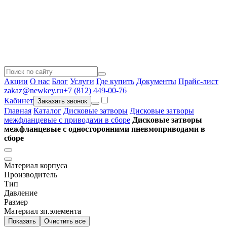
Акции
О нас
Блог
Услуги
Где купить
Документы
Прайс-лист
zakaz@newkey.ru
+7 (812) 449-00-76
Кабинет
Заказать звонок
Главная
Каталог
Дисковые затворы
Дисковые затворы
межфланцевые с приводами в сборе
Дисковые затворы
межфланцевые c односторонними пневмоприводами в
сборе
Материал корпуса
Производитель
Тип
Давление
Размер
Материал зп.элемента
Показать
Очистить все