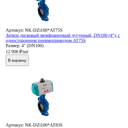
Артикул: NK-DZi100*AT75S
Затвор дисковый межфланцевый чугунный, DN100 (4"), с
односторонним пневмоприводом AT75S
Размер: 4" (DN100)
12 908
₽/шт
В корзину
Артикул: NK-DZi100*AT83S