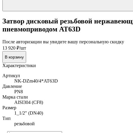
Затвор дисковый резьбовой нержавеющий
пневмоприводом AT63D
После авторизации вы увидите вашу персональную скидку
13 920 ₽/шт
В корзину
Характеристики
Артикул
NK-DZm40/4*AT63D
Давление
PN8
Марка стали
AISI304 (CF8)
Размер
1_1/2" (DN40)
Тип
резьбовой