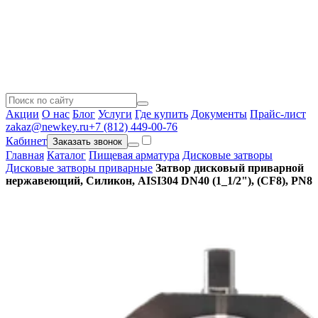
Акции
О нас
Блог
Услуги
Где купить
Документы
Прайс-лист
zakaz@newkey.ru
+7 (812) 449-00-76
Кабинет
Заказать звонок
Главная
Каталог
Пищевая арматура
Дисковые затворы
Дисковые затворы приварные
Затвор дисковый приварной
нержавеющий, Силикон, AISI304 DN40 (1_1/2"), (CF8), PN8