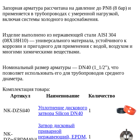
Запорная арматура рассчитана на давление до PN8 (8 бар) и
применяется в трубопроводах с умеренной нагрузкой,
включая системы холодного водоснабжения.
Изделие выполнено из нержавеющей стали AISI 304
(08Х18Н10) — универсального материала, устойчивого к
коррозии и пригодного для применения с водой, воздухом и
многими химическими веществами.
Номинальный размер арматуры — DN40 (1_1/2"), что
позволяет использовать его для трубопроводов среднего
диаметра.
Комплектация товара:
Артикул
Наименование
Количество
Уплотнение дискового
NK-DZSil40
1
затвора Silicon DN40
Затвор дисковый
приварной
NK-
нержавеющий, EPDM,
1
DZwEPDM40/4