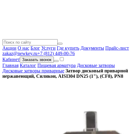
Акции
О нас
Блог
Услуги
Где купить
Документы
Прайс-лист
zakaz@newkey.ru
+7 (812) 449-00-76
Кабинет
Заказать звонок
Главная
Каталог
Пищевая арматура
Дисковые затворы
Дисковые затворы приварные
Затвор дисковый приварной
нержавеющий, Силикон, AISI304 DN25 (1"), (CF8), PN8