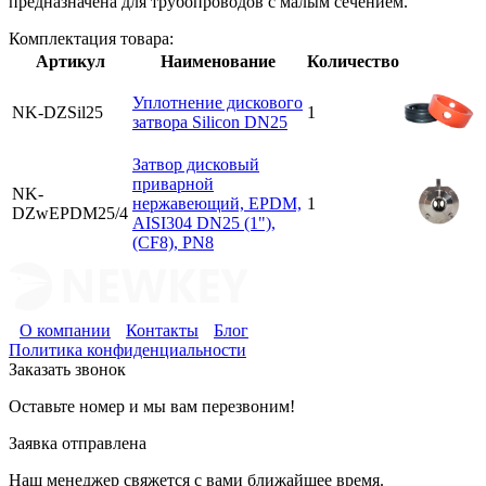
предназначена для трубопроводов с малым сечением.
Комплектация товара:
Артикул
Наименование
Количество
Уплотнение дискового
NK-DZSil25
1
затвора Silicon DN25
Затвор дисковый
приварной
NK-
нержавеющий, EPDM,
1
DZwEPDM25/4
AISI304 DN25 (1"),
(CF8), PN8
О компании
Контакты
Блог
Политика конфиденциальности
Заказать звонок
Оставьте номер и мы вам перезвоним!
Заявка отправлена
Наш менеджер свяжется с вами ближайшее время.