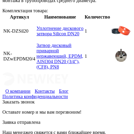
монтажа в трубопроводах среднего диаметра.
Комплектация товара:
Артикул
Наименование
Количество
Уплотнение дискового
NK-DZSil20
1
затвора Silicon DN20
Затвор дисковый
приварной
NK-
нержавеющий, EPDM,
1
DZwEPDM20/4
AISI304 DN20 (3/4"),
(CF8), PN8
О компании
Контакты
Блог
Политика конфиденциальности
Заказать звонок
Оставьте номер и мы вам перезвоним!
Заявка отправлена
Наш менеджер свяжется с вами ближайшее время.