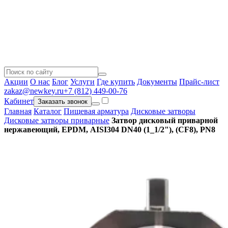
Акции
О нас
Блог
Услуги
Где купить
Документы
Прайс-лист
zakaz@newkey.ru
+7 (812) 449-00-76
Кабинет
Заказать звонок
Главная
Каталог
Пищевая арматура
Дисковые затворы
Дисковые затворы приварные
Затвор дисковый приварной
нержавеющий, EPDM, AISI304 DN40 (1_1/2"), (CF8), PN8