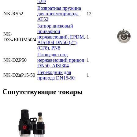
52D
Возвратная пружина
NK-RS52
для пневмопривода
12
AT52
Затвор дисковый
приварной
NK-
нержавеющий, EPDM,
1
DZwEPDM50/4
AISI304 DN50 (2"),
(CF8), PN8
Площадка под
NK-DZP50
нержавеющий привод
1
DN50, AISI304
Переходник для
NK-DZaP15-50
1
привода DN15-50
Cопутствующие товары