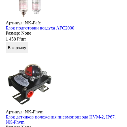
Артикул: NK-Pafc
Блок подготовки воздуха AFC2000
Размер: None
1 458
₽/шт
В корзину
Артикул: NK-Phvm
Блок датчиков положения пневмопривода HVM-2, IP67,
NK-Phvm