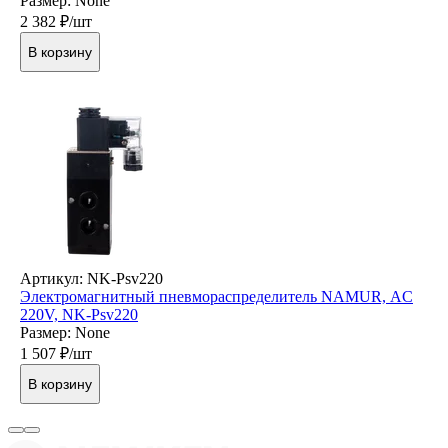
Размер: None
2 382
₽/шт
В корзину
Артикул: NK-Psv220
Электромагнитный пневмораспределитель NAMUR, AC
220V, NK-Psv220
Размер: None
1 507
₽/шт
В корзину