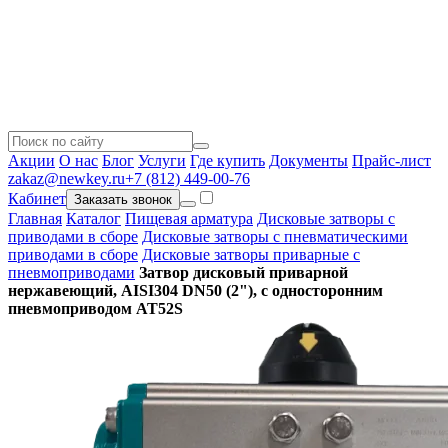
Акции
О нас
Блог
Услуги
Где купить
Документы
Прайс-лист
zakaz@newkey.ru
+7 (812) 449-00-76
Кабинет
Заказать звонок
Главная
Каталог
Пищевая арматура
Дисковые затворы с
приводами в сборе
Дисковые затворы с пневматическими
приводами в сборе
Дисковые затворы приварные с
пневмоприводами
Затвор дисковый приварной
нержавеющий, AISI304 DN50 (2"), с односторонним
пневмоприводом AT52S