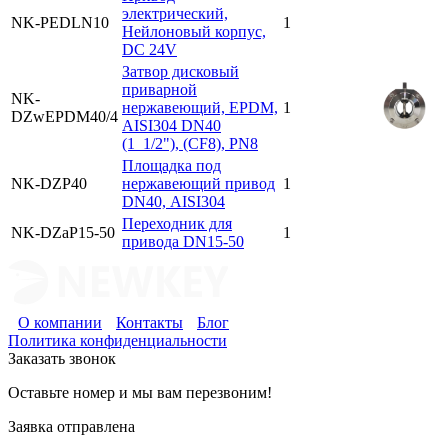
электрический,
NK-PEDLN10
1
Нейлоновый корпус,
DC 24V
Затвор дисковый
приварной
NK-
нержавеющий, EPDM,
1
DZwEPDM40/4
AISI304 DN40
(1_1/2"), (CF8), PN8
Площадка под
NK-DZP40
нержавеющий привод
1
DN40, AISI304
Переходник для
NK-DZaP15-50
1
привода DN15-50
О компании
Контакты
Блог
Политика конфиденциальности
Заказать звонок
Оставьте номер и мы вам перезвоним!
Заявка отправлена