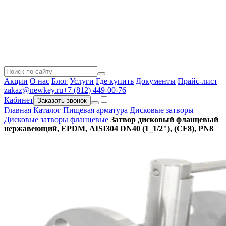
Акции
О нас
Блог
Услуги
Где купить
Документы
Прайс-лист
zakaz@newkey.ru
+7 (812) 449-00-76
Кабинет
Заказать звонок
Главная
Каталог
Пищевая арматура
Дисковые затворы
Дисковые затворы фланцевые
Затвор дисковый фланцевый
нержавеющий, EPDM, AISI304 DN40 (1_1/2"), (CF8), PN8