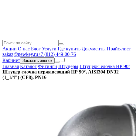
Акции
О нас
Блог
Услуги
Где купить
Документы
Прайс-лист
zakaz@newkey.ru
+7 (812) 449-00-76
Кабинет
Заказать звонок
Главная
Каталог
Фитинги
Штуцеры
Штуцеры елочка НР 90°
Штуцер елочка нержавеющий НР 90°, AISI304 DN32
(1_1/4") (CF8), PN16