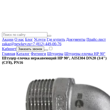
Акции
О нас
Блог
Услуги
Где купить
Документы
Прайс-лист
zakaz@newkey.ru
+7 (812) 449-00-76
Кабинет
Заказать звонок
Главная
Каталог
Фитинги
Штуцеры
Штуцеры елочка НР 90°
Штуцер елочка нержавеющий НР 90°, AISI304 DN20 (3/4")
(CF8), PN16