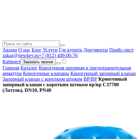
Акции
О нас
Блог
Услуги
Где купить
Документы
Прайс-лист
zakaz@newkey.ru
+7 (812) 449-00-76
Кабинет
Заказать звонок
Главная
Каталог
Криогенная запорная и предохранительная
арматура
Криогенные клапаны
Криогенный запорный клапан
Запорный клапан с коротким штоком
ВР/ВР
Криогенный
запорный клапан c коротким штоком вр/вр С37700
(Латунь), DN10, PN40